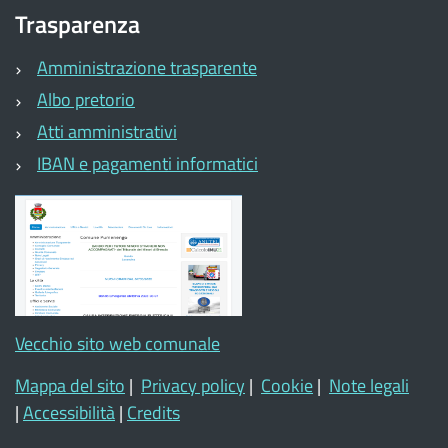
Trasparenza
Amministrazione trasparente
Albo pretorio
Atti amministrativi
IBAN e pagamenti informatici
Vecchio sito web comunale
Mappa del sito
|
Privacy policy
|
Cookie
|
Note legali
|
Accessibilità
|
Credits