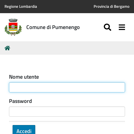
Regione Lombardia
Provincia di Bergamo
SEARC
Togg
Comune di Pumenengo
Tu
Home
sei
qui:
Nome utente
Password