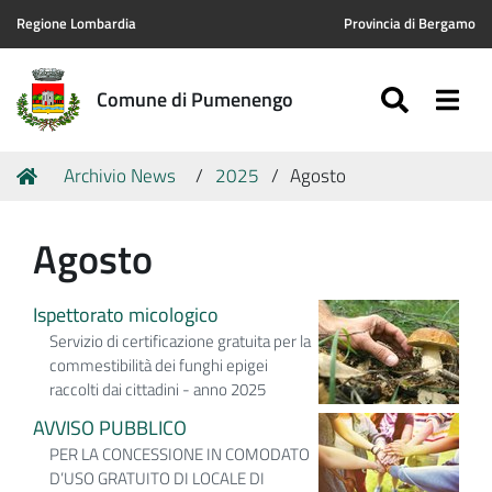
Regione Lombardia
Provincia di Bergamo
SEARC
Togg
Comune di Pumenengo
Tu
Home
Archivio News
2025
Agosto
sei
qui:
Agosto
Ispettorato micologico
Servizio di certificazione gratuita per la
commestibilità dei funghi epigei
raccolti dai cittadini - anno 2025
AVVISO PUBBLICO
PER LA CONCESSIONE IN COMODATO
D’USO GRATUITO DI LOCALE DI