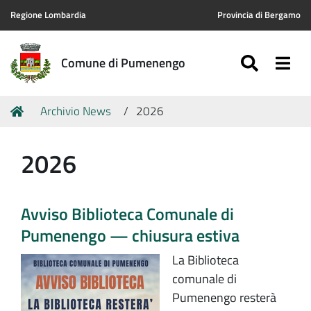
Regione Lombardia
Provincia di Bergamo
SEARC
Togg
Comune di Pumenengo
Tu
Home
Archivio News
2026
sei
qui:
2026
Avviso Biblioteca Comunale di
Pumenengo — chiusura estiva
La Biblioteca
comunale di
Pumenengo resterà