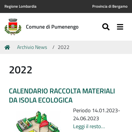
Regione Lombardia
Provincia di Bergamo
SEARC
Togg
Comune di Pumenengo
Tu
Home
Archivio News
2022
sei
qui:
2022
CALENDARIO RACCOLTA MATERIALI
DA ISOLA ECOLOGICA
Periodo 14.01.2023-
24.06.2023
Leggi il resto…