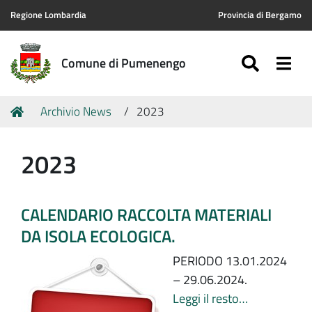
Regione Lombardia
Provincia di Bergamo
SEARC
Togg
Comune di Pumenengo
Tu
Home
Archivio News
2023
sei
qui:
2023
CALENDARIO RACCOLTA MATERIALI
DA ISOLA ECOLOGICA.
PERIODO 13.01.2024
– 29.06.2024.
Leggi il resto…