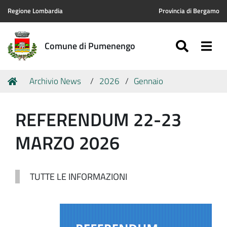
Regione Lombardia
Provincia di Bergamo
SEARC
Togg
Comune di Pumenengo
Tu
Home
Archivio News
2026
Gennaio
sei
qui:
REFERENDUM 22-23
MARZO 2026
TUTTE LE INFORMAZIONI