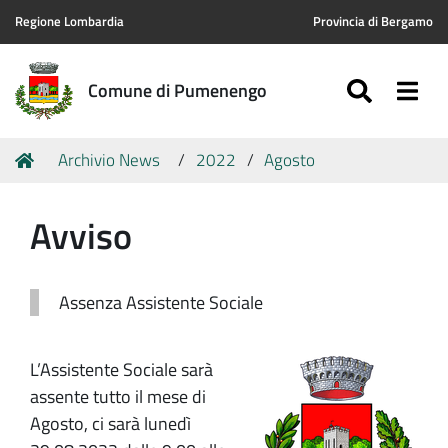
Regione Lombardia
Provincia di Bergamo
SEARC
Togg
Comune di Pumenengo
Tu
Home
Archivio News
2022
Agosto
sei
qui:
Avviso
Assenza Assistente Sociale
L’Assistente Sociale sarà
assente tutto il mese di
Agosto, ci sarà lunedì