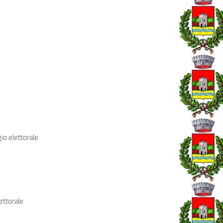
io elettorale
ettorale