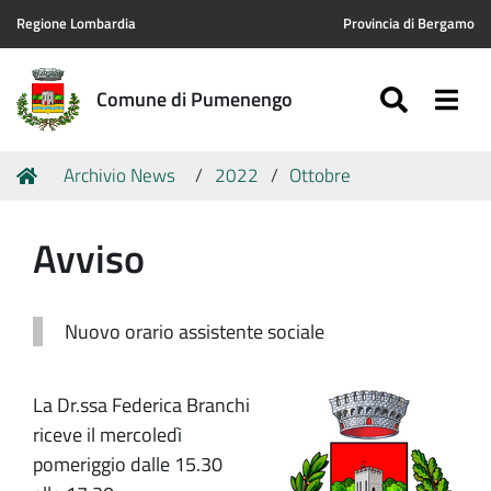
Regione Lombardia
Provincia di Bergamo
SEARC
Togg
Comune di Pumenengo
Tu
Home
Archivio News
2022
Ottobre
sei
qui:
Avviso
Nuovo orario assistente sociale
La Dr.ssa Federica Branchi
riceve il mercoledì
pomeriggio dalle 15.30