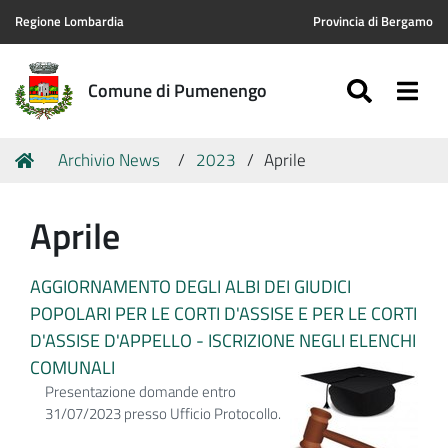
Regione Lombardia
Provincia di Bergamo
SEARC
Togg
Comune di Pumenengo
Tu
Home
Archivio News
2023
Aprile
sei
qui:
Aprile
AGGIORNAMENTO DEGLI ALBI DEI GIUDICI
POPOLARI PER LE CORTI D'ASSISE E PER LE CORTI
D'ASSISE D'APPELLO - ISCRIZIONE NEGLI ELENCHI
COMUNALI
Presentazione domande entro
31/07/2023 presso Ufficio Protocollo.