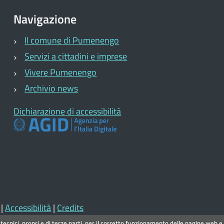
Navigazione
Il comune di Pumenengo
Servizi a cittadini e imprese
Vivere Pumenengo
Archivio news
Dichiarazione di accessibilità
|
Accessibilità
|
Credits
 tecnici, propri e di terze parti, per il corretto funzionamento delle pagine web e 