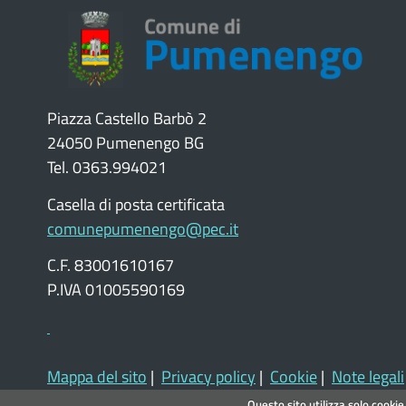
Piazza Castello Barbò 2
24050 Pumenengo BG
Tel. 0363.994021
Casella di posta certificata
comunepumenengo@pec.it
C.F. 83001610167
P.IVA 01005590169
Mappa del sito
|
Privacy policy
|
Cookie
|
Note legali
Questo sito utilizza solo cookie