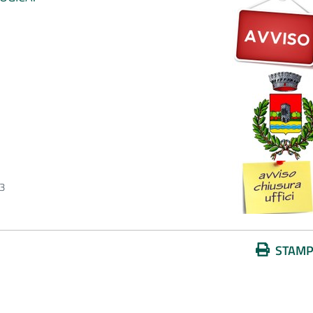
3
Azioni
STAM
sul
documento