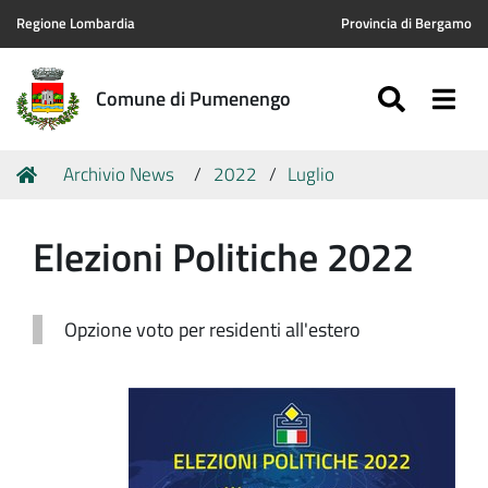
Regione Lombardia
Provincia di Bergamo
SEARC
Togg
Comune di Pumenengo
Tu
Home
Archivio News
2022
Luglio
sei
qui:
Elezioni Politiche 2022
Opzione voto per residenti all'estero