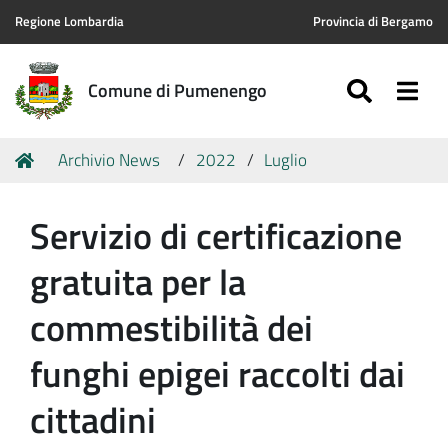
Regione Lombardia
Provincia di Bergamo
SEARC
Togg
Comune di Pumenengo
Tu
Home
Archivio News
2022
Luglio
sei
qui:
Servizio di certificazione
gratuita per la
commestibilità dei
funghi epigei raccolti dai
cittadini