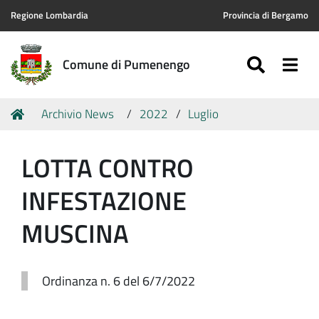
Regione Lombardia
Provincia di Bergamo
SEARC
Togg
Comune di Pumenengo
Tu
Home
Archivio News
2022
Luglio
sei
qui:
LOTTA CONTRO
INFESTAZIONE
MUSCINA
Ordinanza n. 6 del 6/7/2022