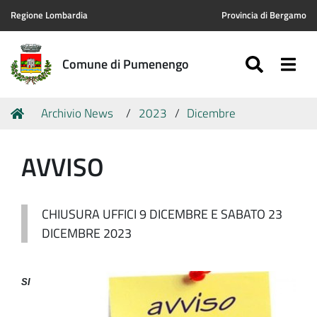
Regione Lombardia
Provincia di Bergamo
SEARC
Togg
Comune di Pumenengo
Tu
Home
Archivio News
2023
Dicembre
sei
qui:
AVVISO
CHIUSURA UFFICI 9 DICEMBRE E SABATO 23
DICEMBRE 2023
SI