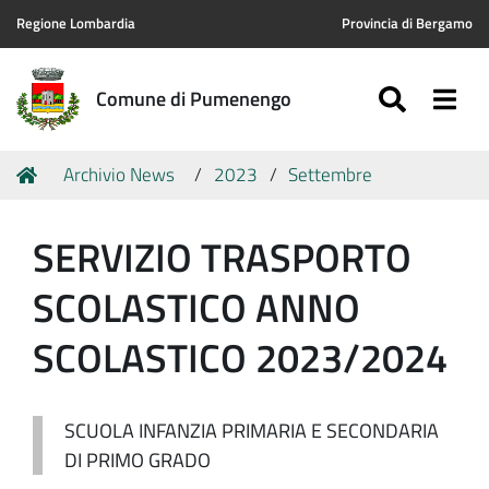
Regione Lombardia
Provincia di Bergamo
SEARC
Togg
Comune di Pumenengo
Tu
Home
Archivio News
2023
Settembre
sei
qui:
SERVIZIO TRASPORTO
SCOLASTICO ANNO
SCOLASTICO 2023/2024
SCUOLA INFANZIA PRIMARIA E SECONDARIA
DI PRIMO GRADO