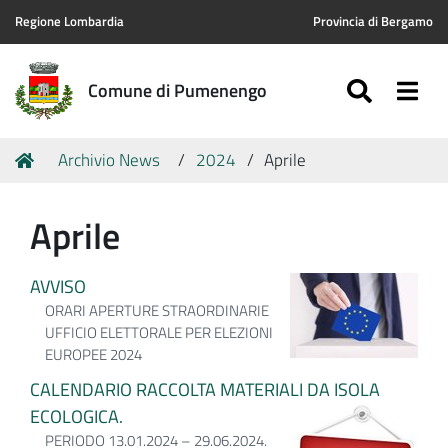
Regione Lombardia
Provincia di Bergamo
SEARC
Togg
Comune di Pumenengo
Tu
Home
Archivio News
2024
Aprile
sei
qui:
Aprile
AVVISO
ORARI APERTURE STRAORDINARIE
UFFICIO ELETTORALE PER ELEZIONI
EUROPEE 2024
CALENDARIO RACCOLTA MATERIALI DA ISOLA
ECOLOGICA.
PERIODO 13.01.2024 – 29.06.2024.