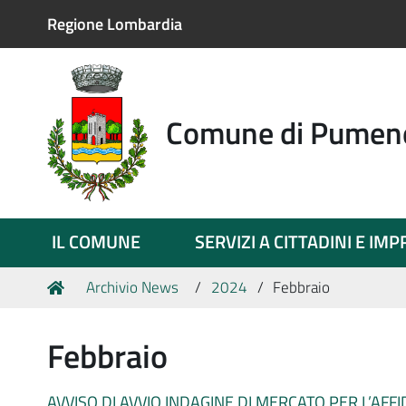
Regione Lombardia
Comune di Pumen
IL COMUNE
SERVIZI A CITTADINI E IM
Tu
Home
Archivio News
2024
Febbraio
sei
qui:
Febbraio
AVVISO DI AVVIO INDAGINE DI MERCATO PER L’AFF