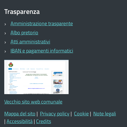
Trasparenza
Amministrazione trasparente
Albo pretorio
Atti amministrativi
IBAN e pagamenti informatici
Vecchio sito web comunale
Mappa del sito
|
Privacy policy
|
Cookie
|
Note legali
|
Accessibilità
|
Credits