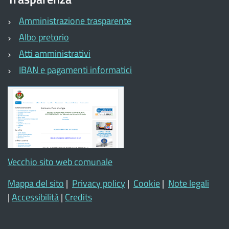
Amministrazione trasparente
Albo pretorio
Atti amministrativi
IBAN e pagamenti informatici
Vecchio sito web comunale
Mappa del sito
|
Privacy policy
|
Cookie
|
Note legali
|
Accessibilità
|
Credits