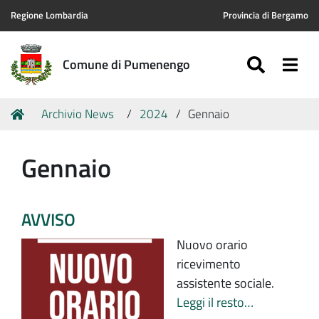
Regione Lombardia
Provincia di Bergamo
SEARC
Togg
Comune di Pumenengo
Tu
Home
Archivio News
2024
Gennaio
sei
qui:
Gennaio
AVVISO
Nuovo orario
ricevimento
assistente sociale.
Leggi il resto…