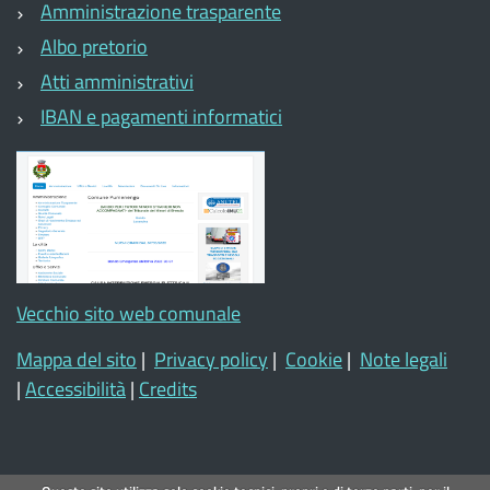
Amministrazione trasparente
Albo pretorio
Atti amministrativi
IBAN e pagamenti informatici
Vecchio sito web comunale
Mappa del sito
|
Privacy policy
|
Cookie
|
Note legali
|
Accessibilità
|
Credits