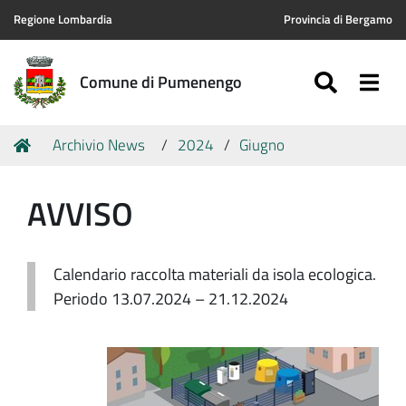
Regione Lombardia
Provincia di Bergamo
SEARC
Togg
Comune di Pumenengo
Tu
Home
Archivio News
2024
Giugno
sei
qui:
AVVISO
Calendario raccolta materiali da isola ecologica.
Periodo 13.07.2024 – 21.12.2024