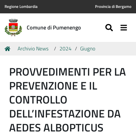
Regione Lombardia
Provincia di Bergamo
SEARC
Togg
Comune di Pumenengo
Tu
Home
Archivio News
2024
Giugno
sei
qui:
PROVVEDIMENTI PER LA
PREVENZIONE E IL
CONTROLLO
DELL’INFESTAZIONE DA
AEDES ALBOPTICUS